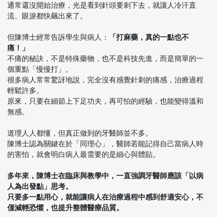
通常還沒開始治療，光是看到針頭要刺下去，就讓人冷汗直
流、眼淚都快飆出來了。
但陳博士經常告訴學生與病人：
「打麻藥，真的一點也不
痛！」
不痛的秘訣，不是特殊藥物，也不是科技先進，而是簡單的一
個重點「慢慢打」。
很多病人常常驚訝地說，完全沒有感覺針刺的痛感，治療過程
輕鬆許多。
原來，只要在細節上下足功夫，再可怕的經驗，也能變得溫和
無感。
道理人人都懂，但真正做到的牙醫師並不多。
陳博士認為關鍵在於「同理心」，醫師若能記得自己當病人時
的害怕，就會明白病人最需要的是細心與體貼。
多年來，陳博士在臨床與教學中，一直強調牙醫師應該「以病
人為出發點」思考。
只要多一點用心，就能讓病人在治療過程中感到舒適安心，不
僅減輕恐懼，也提升整體醫療品質。