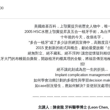
00
美國維基百科，上顎竇提升術歷史人物中，唯一
2005 HSC水壓上顎竇提昇及五合一植牙手術，為
十年後的今天，改個名字，
“多合一植牙”成了多少診所網頁宣傳中，高難度且
2015 更創新的術式與概念，獻給最愛故鄉『
絕無對立、絕不藏私、絕不浮跨! 讓您從懷疑到相信
牙大門的布幔親自撕裂，開啟植牙約櫃真理的全貌，將福音傳至地極
招!
絕不讓此刻成為您一生的折損…
Implant complication management
如何學會治療計劃的多樣性與學習decision makin
如case狀況發生，應如何解決? 並使狀況處
----- ----- ----- ----- ----- ----- ----- ----- ----- ----- ----
主講人：陳俊龍 牙科醫學博士 (Leon Chen, D