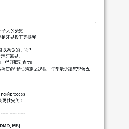
華人的榮耀!
台灣植牙界投下震撼彈
引以為傲的手術?
台灣牙醫界』
、從經歷到實力!
為使命! 精心策劃之課程，每堂最少讓您學會五
g的process
理後更佳完美！
- ----- ----- -----
MD, MS)